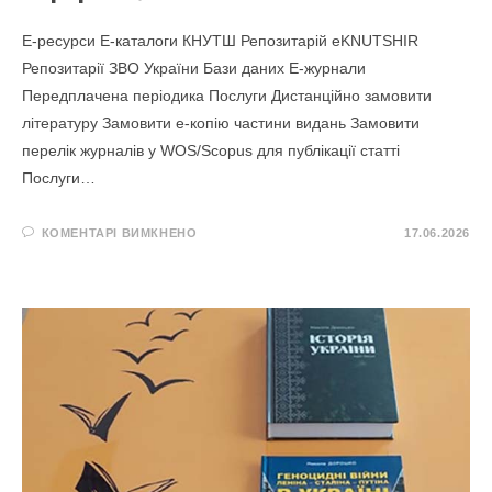
E-ресурси Е-каталоги КНУТШ Репозитарій eKNUTSHIR
Репозитарії ЗВО України Бази даних Е-журнали
Передплачена періодика Послуги Дистанційно замовити
літературу Замовити е-копію частини видань Замовити
перелік журналів у WOS/Scopus для публікації статті
Послуги…
ДО
КОМЕНТАРІ ВИМКНЕНО
17.06.2026
НОВІ
НАДХОДЖЕННЯ
ВІД
ВИДАВНИЦТВА
ДЕРЖАВНА
НАУКОВА
УСТАНОВА
«УКРАЇНСЬКИЙ
ІНСТИТУТ
НАУКОВО-
ТЕХНІЧНОЇ
ЕКСПЕРТИЗИ
ТА
ІНФОРМАЦІЇ»