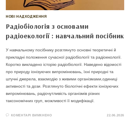
НОВІ НАДХОДЖЕННЯ
Радіобіологія з основами
радіоекології : навчальний посібник
У навчальному посібнику розглянуто основні теоретичні й
прикладні положення сучасної радіобіології та радіоекології.
Коротко викладено історію радіобіології. Наведено відомості
про природу іонізуючих випромінювань, їхні природні та
штучні джерела, взаємодію з живими організмами,одиниці
активності та дози. Розглянуто біологічні ефекти іонізуючих
випромінювань, радіочутливість організмів різних
таксономічних груп, можливості її модифікації.
ДО
КОМЕНТАРІ ВИМКНЕНО
22.06.2026
РАДІОБІОЛОГІЯ
З
ОСНОВАМИ
РАДІОЕКОЛОГІЇ