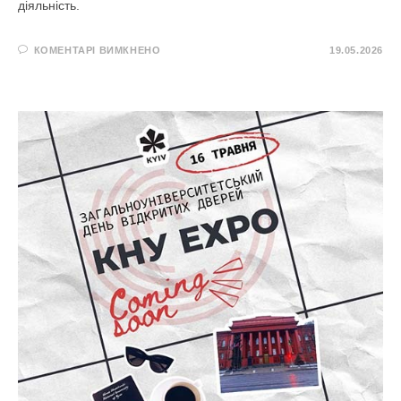
діяльність.
ДО
КОМЕНТАРІ ВИМКНЕНО
19.05.2026
ПРАКТИЧНІ
РЕКОМЕНДАЦІЇ
ЩОДО
ВІДПОВІДАЛЬНОГО
ВИКОРИСТАННЯ
ГЕНЕРАТИВНОГО
ШТУЧНОГО
ІНТЕЛЕКТУ
В
НАУКОВИХ
ДОСЛІДЖЕННЯХ