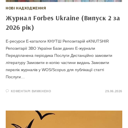
НОВІ НАДХОДЖЕННЯ
Журнал Forbes Ukraine (Випуск 2 за
2026 рік)
E-ресурси Е-каталоги КНУТШ Репозитарій eKNUTSHIR
Репозитарії ЗВО України Бази даних Е-журнали
Передплачена періодика Послуги Дистанційно замовити
літературу Замовити е-копію частини видань Замовити
перелік журналів у WOS/Scopus для публікації статті
Послуги…
ДО
КОМЕНТАРІ ВИМКНЕНО
29.06.2026
ЖУРНАЛ
FORBES
UKRAINE
(ВИПУСК
2
ЗА
2026
РІК)