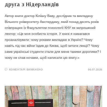
друга з Нідерландів
Автор книги доктор Кіліану Ваву, дослідник та викладачу
Вільного університету Амстердаму, який понад десять років
співпрацює із Факультетом психології КНУ як запрошений
лектор: «Це моя особиста історія. У книзі я намагався
проаналізувати: чому роками викладаю в Україні? Чому
навіть під час війни їздив до Києва, щоб читати лекції? Чому
саме українські студенти стали для мене такими дорогими? І
чому не спав ночами, щоб написати цю книгу.»
ДО
КОМЕНТАРІ ВИМКНЕНО
06.07.2026
ПСИХОЛОГІЯ
ВІЙНИ
В
УКРАЇНІ
:
ПОГЛЯД
ДРУГА
З
НІДЕРЛАНДІВ