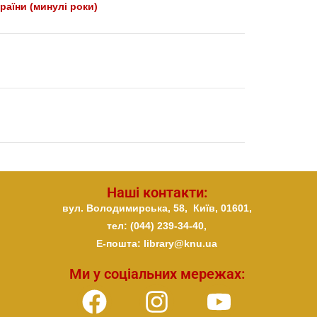
раїни (минулі роки)
Наші контакти:
вул. Володимирська, 58,
Київ,
01601,
тел: (044) 239-34-40,
E-пошта: library@knu.ua
Ми у соціальних мережах: