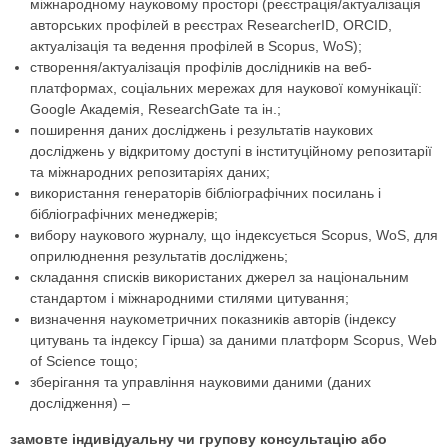
міжнародному науковому просторі (реєстрація/актуалізація
авторських профілей в реєстрах ResearcherID, ORCID,
актуалізація та ведення профілей в Scopus, WoS);
створення/актуалізація профілів дослідників на веб-
платформах, соціальних мережах для наукової комунікації:
Google Академія, ResearchGate та ін.;
поширення даних досліджень і результатів наукових
досліджень у відкритому доступі в інституційному репозитарії
та міжнародних репозитаріях даних;
використання генераторів бібліографічних посилань і
бібліографічних менеджерів;
вибору наукового журналу, що індексується Scopus, WoS, для
оприлюднення результатів досліджень;
складання списків використаних джерел за національним
стандартом і міжнародними стилями цитування;
визначення наукометричних показників авторів (індексу
цитувань та індексу Гірша) за даними платформ Scopus, Web
of Science тощо;
зберігання та управління науковими даними (даних
дослідження) –
замовте індивідуальну чи групову консультацію або