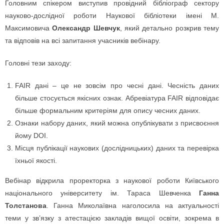
Головним спікером виступив провідний бібліограф сектору
науково-дослідної роботи Наукової бібліотеки імені М.
Максимовича
Олександр Шевчук
, який детально розкрив тему
та відповів на всі запитання учасників вебінару.
Головні тези заходу:
FAIR дані – це не зовсім про чесні дані. Чесність даних
більше стосується якісних ознак. Абревіатура FAIR відповідає
більше формальним критеріям для опису чесних даних.
Ознаки набору даних, який можна опублікувати з присвоєння
йому DOI.
Місця публікації наукових (дослідницьких) даних та перевірка
їхньої якості.
Вебінар відкрила проректорка з наукової роботи Київського
національного університету ім. Тараса Шевченка
Ганна
Толстанова
. Ганна Миколаївна наголосила на актуальності
теми у зв’язку з атестацією закладів вищої освіти, зокрема в