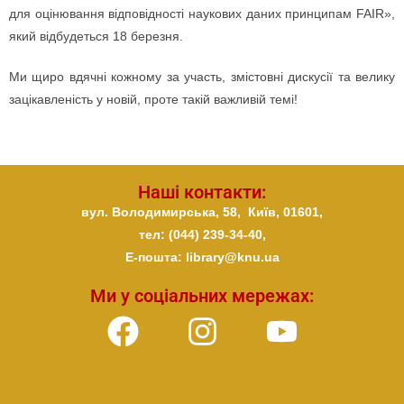
для оцінювання відповідності наукових даних принципам FAIR»,
який відбудеться 18 березня.
Ми щиро вдячні кожному за участь, змістовні дискусії та велику
зацікавленість у новій, проте такій важливій темі!
Наші контакти:
вул. Володимирська, 58,
Київ,
01601,
тел: (044) 239-34-40,
E-пошта: library@knu.ua
Ми у соціальних мережах: