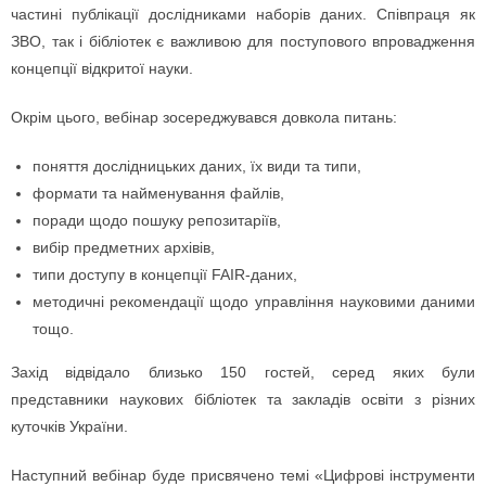
частині публікації дослідниками наборів даних. Співпраця як
ЗВО, так і бібліотек є важливою для поступового впровадження
концепції відкритої науки.
Окрім цього, вебінар зосереджувався довкола питань:
поняття дослідницьких даних, їх види та типи,
формати та найменування файлів,
поради щодо пошуку репозитаріїв,
вибір предметних архівів,
типи доступу в концепції FAIR-даних,
методичні рекомендації щодо управління науковими даними
тощо.
Захід відвідало близько 150 гостей, серед яких були
представники наукових бібліотек та закладів освіти з різних
куточків України.
Наступний вебінар буде присвячено темі «Цифрові інструменти