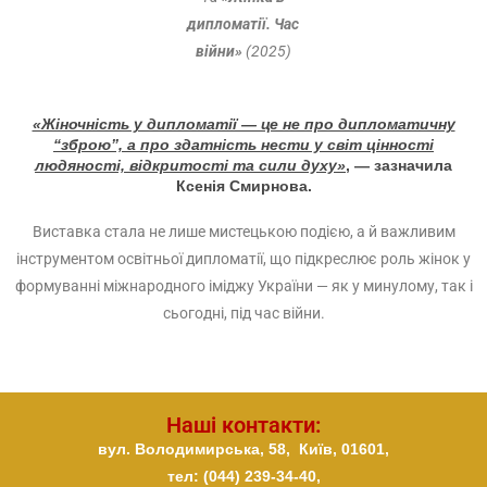
дипломатії. Час
війни»
(2025)
«Жіночність у дипломатії — це не про дипломатичну
“зброю”, а про здатність нести у світ цінності
людяності, відкритості та сили духу»
, — зазначила
Ксенія Смирнова
.
Виставка стала не лише мистецькою подією, а й важливим
інструментом освітньої дипломатії, що підкреслює роль жінок у
формуванні міжнародного іміджу України — як у минулому, так і
сьогодні, під час війни.
Наші контакти:
вул. Володимирська, 58,
Київ,
01601,
тел: (044) 239-34-40,