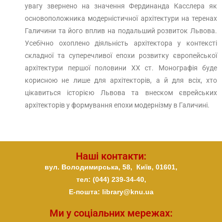
увагу звернено на значення Фердинанда Касслера як
основоположника модерністичної архітектури на теренах
Галичини та його вплив на подальший розвиток Львова.
Усебічно охоплено діяльність архітектора у контексті
складної та суперечливої епохи розвитку європейської
архітектури першої половини ХХ ст. Монографія буде
корисною не лише для архітекторів, а й для всіх, хто
цікавиться історією Львова та внеском єврейських
архітекторів у формування епохи модернізму в Галичині.
Наші контакти:
вул. Володимирська, 58,
Київ,
01601,
тел: (044) 239-34-40,
E-пошта: library@knu.ua
Ми у соціальних мережах: