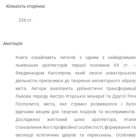
Кількість сторінок:
236 ст.
Анотація:
Книга ознайомить читачів з одним з найвідоміших
львівських архітекторів першої половини ХХ ст. –
Фердинандом Касслером, який своєю новаторською
діяльністю прилучився до творення неповторного образу
міста. Автори аналізують урбаністичні трансформації
Львова періоду Австро-Угорської монархії та Другої Речі
Посполитої, міста, яке стрімко розвивалося і було
вдячним місцем для творчих пошуків та експериментів.
Досліджено життєвий шлях архітектора, етапи
становлення його професійної особистості, формування та
еволюції естетичних ідеалів та переконань. Особливу