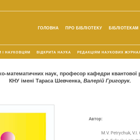
ГОЛОВНА
ПРО БІБЛІОТЕКУ
БІБЛІОТЕКАМ 
М І НАУКОВЦЯМ
ВІДКРИТА НАУКА
РЕДАКЦІЯМ НАУКОВИХ ЖУРНА
ико-математичних наук, професор кафедри квантової р
КНУ імені Тараса Шевченка,
Валерій Григорук.
Автор:
M.V. Petrychuk, V.I. 