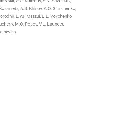
Kanevskii, S.O. Kolienov, S.N. Savenkov,
Kolomiets, A.S. Klimov, A.O. Sitnichenko,
agorodnii, L.Yu. Matzui, L.L. Vovchenko,
 Kucheriv, M.O. Popov, V.L. Launets,
itusevich