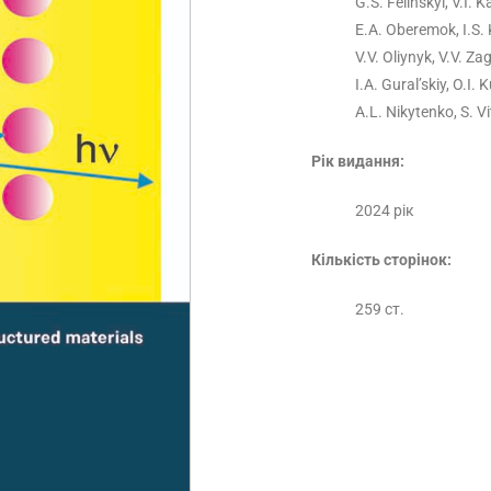
G.S. Felinskyi, V.I. 
E.A. Oberemok, I.S. 
V.V. Oliynyk, V.V. Z
I.A. Gural’skiy, O.I.
A.L. Nikytenko, S. V
Рік видання:
2024 рік
Кількість сторінок:
259 ст.