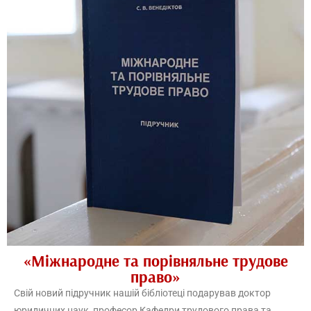
«Міжнародне та порівняльне трудове
право»
Свій новий підручник нашій бібліотеці подарував доктор
юридичних наук, професор Кафедри трудового права та