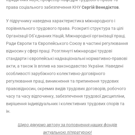
права соціального забезпечення КНУ
Сергій Венедіктов
.
У підручнику наведена характеристика міжнародного і
порівняльного трудового права. Розкриті структура та цілі
Організації Об’єднаних Націй, Міжнародної організації праці,
Ради Європи та Європейського Союзу в частині регулювання
відносин у сфері праці. Розглянуті міжнародні трудові
стандарти і європейські наднаціональні нормативно-правові
акти, а також їх вплив на законодавство України. Наведені
особливості зарубіжного колективно-договірного
регулювання праці, виникнення та припинення трудових
правовідносин, окремих видів трудових договорів, робочого
часу та часу відпочинку, забезпечення трудової дисципліни,
вирішення індивідуальних і колективних трудових спорів та
ін.
Щиро дякуємо автору за поповнення наших фондів
актуальною літературою!