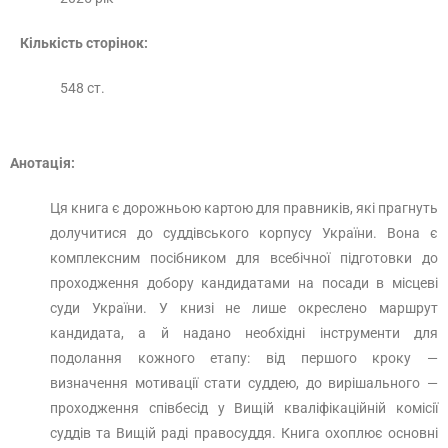
Кількість сторінок:
548 ст.
Анотація:
Ця книга є дорожньою картою для правників, які прагнуть
долучитися до суддівського корпусу України. Вона є
комплексним посібником для всебічної підготовки до
проходження добору кандидатами на посади в місцеві
суди України. У книзі не лише окреслено маршрут
кандидата, а й надано необхідні інструменти для
подолання кожного етапу: від першого кроку —
визначення мотивації стати суддею, до вирішального —
проходження співбесід у Вищій кваліфікаційній комісії
суддів та Вищій раді правосуддя. Книга охоплює основні