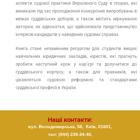
аспекти судової практики Верховного Суду в спорах, які
виникали під час проходження конкурсних випробувань в
межах суддівських доборів, а також містить міркування
авторки, як адвокатки, що здійснювала представництво
інтересів кандидатів у наведених судових справах.
Книга стане незамінним ресурсом для студентів вищих
навчальних юридичних закладів, юристів, які прагнуть
зробити наступний крок у кар’єрі та долучитися до
суддівського корпусу, а також для правників, які
цікавляться судовою реформою та стандартами
суддівської професії в Україні.
Наші контакти:
вул. Володимирська, 58,
Київ,
01601,
тел: (044) 239-34-40,