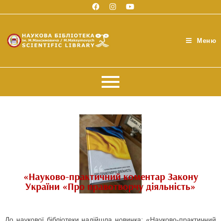
Меню
«Науково-практичний коментар Закону
України «Про правотворчу діяльність»
До наукової бібліотеки надійшла новинка: «Науково-практичний