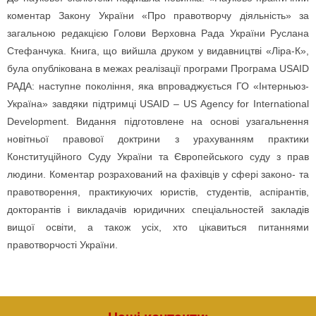
коментар Закону України «Про правотворчу діяльність» за
загальною редакцією Голови Верховна Рада України Руслана
Стефанчука. Книга, що вийшла друком у видавництві «Ліра-К»,
була опублікована в межах реалізації програми Програма USAID
РАДА: наступне покоління, яка впроваджується ГО «Інтерньюз-
Україна» завдяки підтримці USAID – US Agency for International
Development. Видання підготовлене на основі узагальнення
новітньої правової доктрини з урахуванням практики
Конституційного Суду України та Європейського суду з прав
людини. Коментар розрахований на фахівців у сфері законо- та
правотворення, практикуючих юристів, студентів, аспірантів,
докторантів і викладачів юридичних спеціальностей закладів
вищої освіти, а також усіх, хто цікавиться питаннями
правотворчості України.