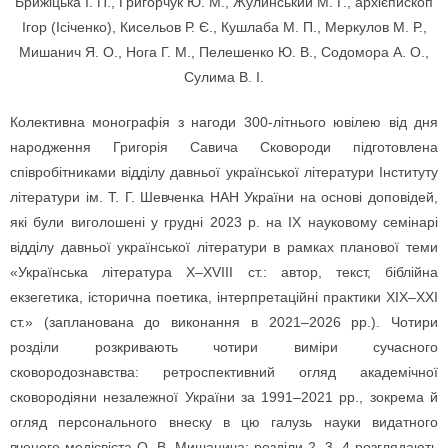
Брижіцька І. П., Григорчук Ю. М., Жулинський М. Г., архієпископ
Ігор (Ісіченко), Кисельов Р. Є., Кушлаба М. П., Меркулов М. Р.,
Мишанич Я. О., Нога Г. М., Пелешенко Ю. В., Содомора А. О.,
Сулима В. І.
Колективна монографія з нагоди 300-літнього ювілею від дня
народження Григорія Савича Сковороди підготовлена
співробітниками відділу давньої української літератури Інституту
літератури ім. Т. Г. Шевченка НАН України на основі доповідей,
які були виголошені у грудні 2023 р. на IX науковому семінарі
відділу давньої української літератури в рамках планової теми
«Українська література Х–ХVIII ст.: автор, текст, біблійна
екзегетика, історична поетика, інтерпретаційні практики XIX–ХХI
ст.» (запланована до виконання в 2021–2026 рр.). Чотири
розділи розкривають чотири виміри сучасного
сковородознавства: ретроспективний огляд академічної
сковородіяни незалежної України за 1991–2021 рр., зокрема й
огляд персонального внеску в цю галузь науки видатного
вченого-медієвіста О. В. Мишанича; розділи 2, 3, 4 розглядають