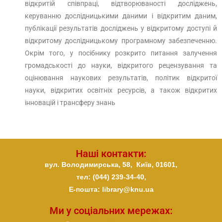
відкритій співпраці, відтворюваності досліджень,
керуванню дослідницькими даними і відкритим даним,
публікації результатів досліджень у відкритому доступі й
відкритому дослідницькому програмному забезпеченню.
Окрім того, у посібнику розкрито питання залучення
громадськості до науки, відкритого рецензування та
оцінювання наукових результатів, політик відкритої
науки, відкритих освітніх ресурсів, а також відкритих
інновацій і трансферу знань
Наші контакти:
вул. Володимирська, 58,
Київ,
01601,
тел: (044) 239-34-40,
E-пошта: library@knu.ua
Ми у соціальних мережах: