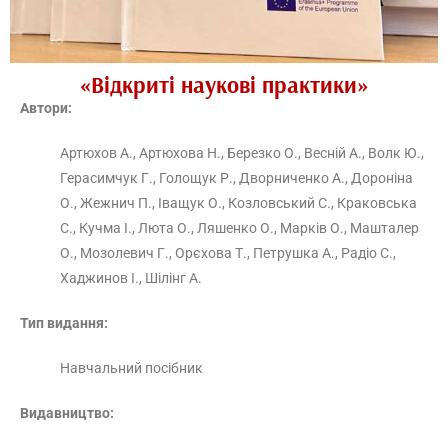
«Відкриті наукові практики»
Автори:
Артюхов А., Артюхова Н., Березко О., Весній А., Волк Ю.,
Герасимчук Г., Голощук Р., Дворниченко А., Дороніна
О., Жежнич П., Іващук О., Козловський С., Краковська
С., Кучма І., Люта О., Ляшенко О., Марків О., Машталер
О., Мозолевич Г., Орєхова Т., Петрушка А., Радіо С.,
Хаджинов І., Шілінг А.
Тип видання:
Навчальний посібник
Видавництво: