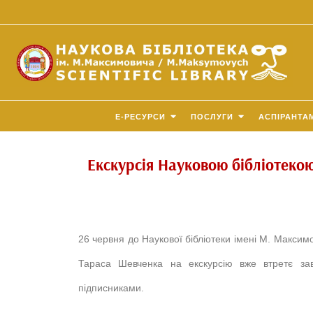
E-РЕСУРСИ
ПОСЛУГИ
АСПІРАНТА
Екскурсія Науковою бібліотеко
26 червня до Наукової бібліотеки імені М. Максимо
Тараса Шевченка на екскурсію вже втретє за
підписниками.