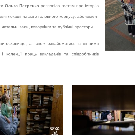
оти
Ольга Петренко
розповіла гостям про історію
вні локації нашого головного корпусу: абонемент
читальні зали, коворкінги та публічні простори.
книгосховище, а також ознайомитись із цінними
і колекції праць викладачів та співробітників