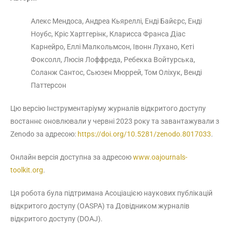
Алекс Мендоса, Андреа Кьяреллі, Енді Байєрс, Енді
Ноубс, Кріс Хартгерінк, Кларисса
Франса Діас
Карнейро, Еллі Малкольмсон, Івонн Лухано, Кеті
Фоксолл, Люсія Лоффреда, Ребекка Войтурська,
Соланж Сантос, Сьюзен Мюррей, Том Оліхук, Венді
Паттерсон
Цю версію Інструментаріуму журналів відкритого доступу
востаннє оновлювали у червні 2023 року та завантажували з
Zenodo за адресою:
https://doi.org/10.5281/zenodo.8017033
.
Онлайн версія доступна за адресою
www.oajournals-
toolkit.org
.
Ця робота була підтримана Асоціацією наукових публікацій
відкритого доступу (OASPA) та Довідником журналів
відкритого доступу (DOAJ).