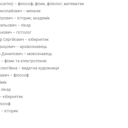
cartes) – філософ, фізик, фізіолог, математик
колайович – механік
рович – історик; академік
ильович – лікар
нович – гістолог
 Сергійович – кібернетик
анцович – архівознавець
р Данилович – мовознавець
– фізик та електротехнік
сентіївна – видатна художниця
Савич – філософ
імік
 лікар
– кібернетик
лософ
– історик