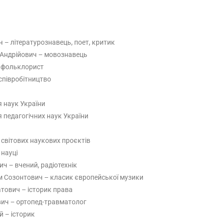
ч – літературознавець, поет, критик
Андрійович – мовознавець
 фольклорист
співробітництво
 наук України
 педагогічних наук України
 світових наукових проєктів
 науці
ч – вчений, радіотехнік
 Созонтович – класик європейської музики
тович – історик права
вич – ортопед-травматолог
й – історик