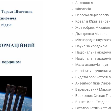
Археологія
Філологія
Персоналії філологів
Ковалів Юрій Іванови
Жовтобрюх Михайло 
Дмитренко Микола –
Міжнародне наукове 
Наука за кордоном
Національна академія
Національна академія
Мала академія наук
Вчені КНУ – учасники
Видатні особистості в
Айзенберг Яків Єйнови
Березовський Максим
Борисенок Степан Гна
Вегнер Карл Теодоро
Готалов-Готліб Артемі