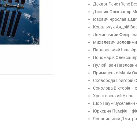
Декарт Рене (René Des
Динник Олександр Ми
Ісаєвич Ярослав Дмит
Ковальчук Андрій Вас
Ломинський Федір Іва
Михалевич Володимир
Павловський Іван Фр
Пономарів Олександ
Пулюй Іван Павлович 
Примаченко Марія Ок
Сковорода Григорій 
Соколова Вікторія – х
Хрептовський Ахіль –
Шор Наум Зуселевич 
Юркевич Памфіл – фі
Яворницький Дмитро 