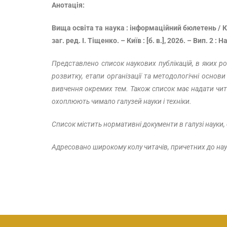
Анотація:
Вища освіта та наука : інформаційний бюлетень / Ки
заг. ред. І. Тіщенко. – Київ : [б. в.], 2026. – Вип. 2 :
Представлено список наукових публікацій, в яких роз
розвитку, етапи організації та методологічні основи
вивчення окремих тем. Також список має надати чита
охоплюють чимало галузей науки і техніки.
Список містить нормативні документи в галузі науки, 
Адресовано широкому колу читачів, причетних до наук