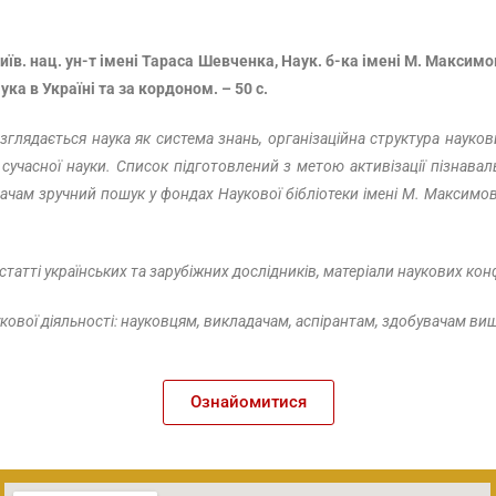
їв. нац. ун-т імені Тараса Шевченка, Наук. б-ка імені М. Максимович
 Наука в Україні та за кордоном. – 50 с.
глядається наука як система знань, організаційна структура наукови
 сучасної науки. Список підготовлений з метою активізації пізнавал
чам зручний пошук у фондах Наукової бібліотеки імені М. Максимови
статті українських та зарубіжних
дослідників
, матеріали наукових ко
ової діяльності: науковцям, викладачам, аспірантам, здобувачам вищ
Ознайомитися