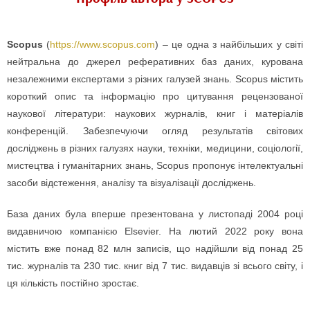
Scopus
(
https://www.scopus.com
) – це одна з найбільших у світі
нейтральна до джерел реферативних баз даних, курована
незалежними експертами з різних галузей знань. Scopus містить
короткий опис та інформацію про цитування рецензованої
наукової літератури: наукових журналів, книг і матеріалів
конференцій. Забезпечуючи огляд результатів світових
досліджень в різних галузях науки, техніки, медицини, соціології,
мистецтва і гуманітарних знань, Scopus пропонує інтелектуальні
засоби відстеження, аналізу та візуалізації досліджень.
База даних була вперше презентована у листопаді 2004 році
видавничою компанією Elsevier. На лютий 2022 року вона
містить вже понад 82 млн записів, що надійшли від понад 25
тис. журналів та 230 тис. книг від 7 тис. видавців зі всього світу, і
ця кількість постійно зростає.