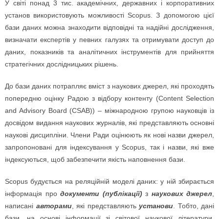
У світі понад 3 тис. академічних, державних і корпоративних
установ використовують можливості Scopus. З допомогою цієї
бази даних можна знаходити відповідні та надійні дослідження,
визначати експертів у певних галузях та отримувати доступ до
даних, показників та аналітичних інструментів для прийняття
стратегічних дослідницьких рішень.
До бази даних потрапляє вміст з наукових джерел, які проходять
попередню оцінку Радою з відбору контенту (Content Selection
and Advisory Board (CSAB)) – міжнародною групою науковців із
досвідом видання наукових журналів, які представляють основні
наукові дисципліни. Члени Ради оцінюють як нові назви джерел,
запропоновані для індексування у Scopus, так і назви, які вже
індексуються, щоб забезпечити якість наповнення бази.
Scopus будується на реляційній моделі даних: у ній збирається
інформація про
документи (публікації)
з
наукових джерел
,
написані
авторами
, які представляють
установи
. Тобто, дані
бази, на основі інформації зі світової наукової літератури,